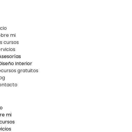
icio
obre mi
s cursos
rvicios
Asesorías
Diseño Interior
cursos gratuitos
og
ontacto
io
re mi
 cursos
icios