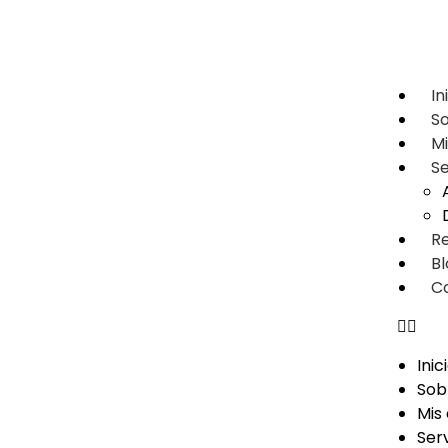
In
S
Mi
Se
Re
Bl
C
Inic
Sob
Mis
Serv