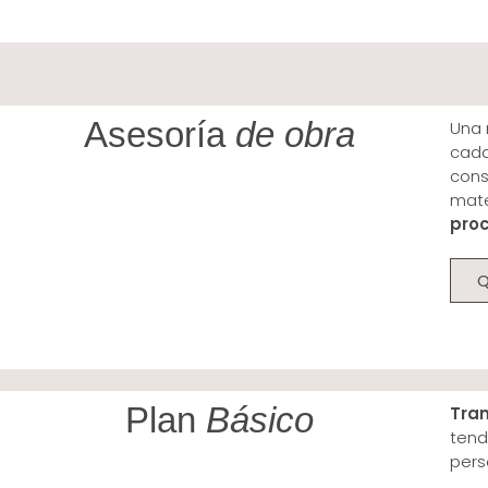
Asesoría
de obra
Una
cada
cons
mate
proc
Plan
Básico
Tra
tend
pers