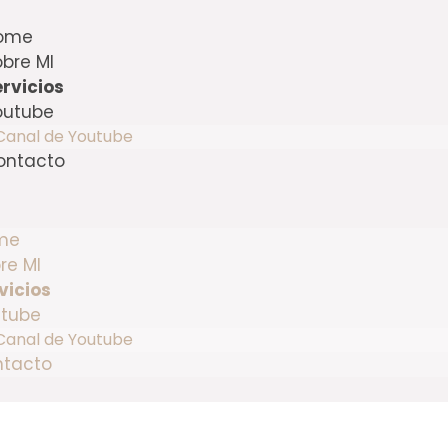
ome
bre MI
ervicios
outube
Canal de Youtube
ontacto
me
re MI
vicios
tube
Canal de Youtube
ntacto