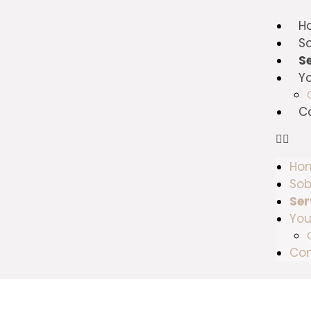
H
So
S
Y
C
Ho
Sob
Ser
You
Co