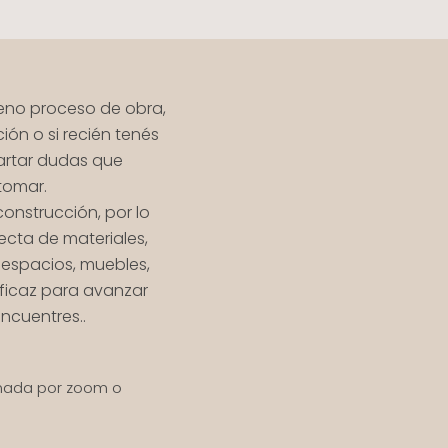
pleno proceso de obra,
ón o si recién tenés
cartar dudas que
tomar.
construcción, por lo
ecta de materiales,
e espacios, muebles,
eficaz para avanzar
ncuentres..
amada por zoom o