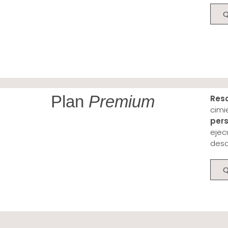
Plan
Premium
Reso
cimi
per
ejec
desd